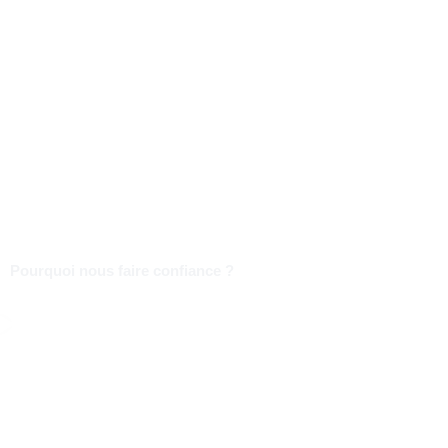
Nous nous engageons à offrir
une éducation bilingue axée sur la formation prof
aux leaders de demain
Découvrir nos programmes
Pourquoi nous faire confiance ?